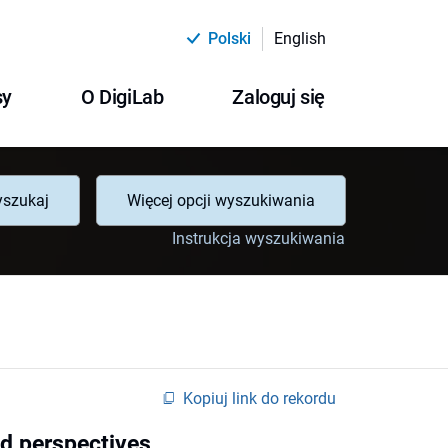
Polski
English
sy
O DigiLab
Zaloguj się
szukaj
Więcej opcji wyszukiwania
Instrukcja wyszukiwania
Kopiuj link do rekordu
and perspectives