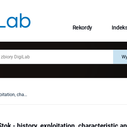
Rekordy
Indek
Wy
Gold at Złoty Stok - history, exploitation, characteristic and perspectives
Stok - history, exploitation, characteristic 