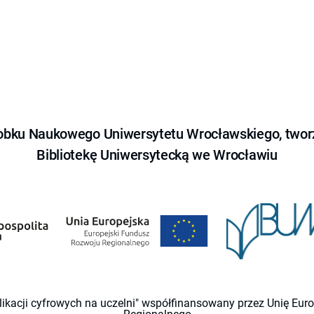
obku Naukowego Uniwersytetu Wrocławskiego, tworz
Bibliotekę Uniwersytecką we Wrocławiu
likacji cyfrowych na uczelni" współfinansowany przez Unię Eu