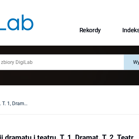
Rekordy
Indek
Wy
Problemy teorii dramatu i teatru. T. 1, Dramat. T. 2, Teatr
 dramatu i teatru. T. 1, Dramat. T. 2, Teatr