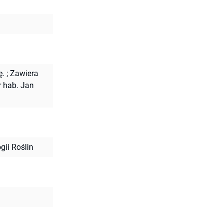
ę.
;
Zawiera
r hab. Jan
gii Roślin