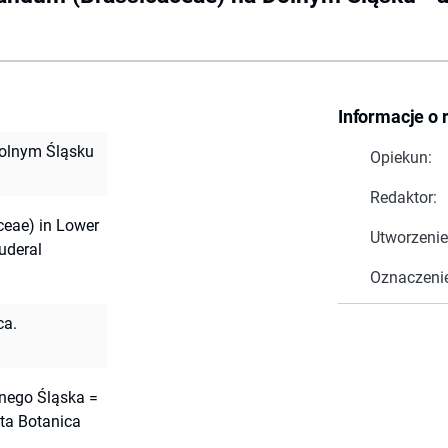
Informacje o 
olnym Śląsku
Opiekun:
Redaktor:
eae) in Lower
Utworzenie
uderal
Oznaczeni
ca.
lnego Śląska =
ta Botanica