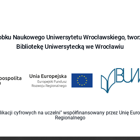
obku Naukowego Uniwersytetu Wrocławskiego, tworz
Bibliotekę Uniwersytecką we Wrocławiu
likacji cyfrowych na uczelni" współfinansowany przez Unię Eu
Regionalnego