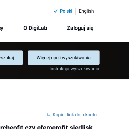
Polski
English
sy
O DigiLab
Zaloguj się
szukaj
Więcej opcji wyszukiwania
Instrukcja wyszukiwania
Kopiuj link do rekordu
heofit czy efemerofit siedlisk