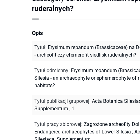
ruderalnych?
Opis
Tytuł
:
Erysimum repandum (Brassicaceae) na D
- archeofit czy efemerofit siedlisk ruderalnych?
Tytuł odmienny
:
Erysimum repandum (Brassicac
Silesia - an archaeophyte or ephemerophyte of r
habitats?
Tytuł publikacji grupowej
:
Acta Botanica Silesia
Supplementum ; 1
Tytuł pracy zbiorowej
:
Zagrożone archeofity Do
Endangered archaeophytes of Lower Silesia
;
Ac
Silesiaca. Supplementum