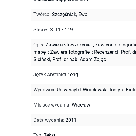
Twórca
:
Szczęśniak, Ewa
Strony
:
S. 117-119
Opis
:
Zawiera streszczenie.
;
Zawiera bibliografi
mapę.
;
Zawiera fotografie.
;
Recenzenci: Prof. d
Siciński, Prof. dr hab. Adam Zając
Język Abstraktu
:
eng
Wydawca
:
Uniwersytet Wrocławski. Instytu Biolo
Miejsce wydania
:
Wrocław
Data wydania
:
2011
Typ
:
Tekst