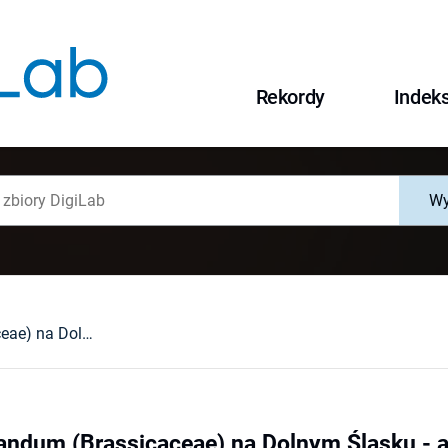
Rekordy
Indek
Wy
Erysimum repandum (Brassicaceae) na Dolnym Śląsku - archeofit czy efemerofit siedlisk ruderalnych?
ndum (Brassicaceae) na Dolnym Śląsku - arc