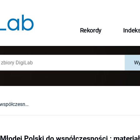
Rekordy
Indek
Wy
Glosariusz od Młodej Polski do współczesności : materiały do kształcenia literackiego w szkole średniej
Młodej Polski do współczesności : materiał