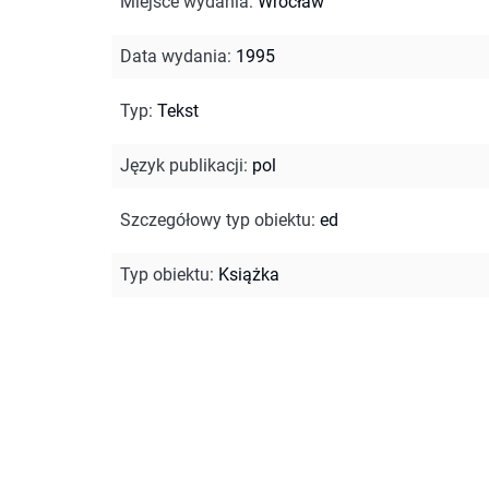
Miejsce wydania
:
Wrocław
Data wydania
:
1995
Typ
:
Tekst
Język publikacji
:
pol
Szczegółowy typ obiektu
:
ed
Typ obiektu
:
Książka