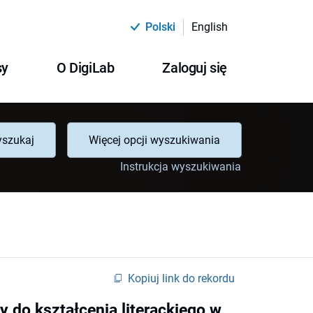
Polski
English
sy
O DigiLab
Zaloguj się
szukaj
Więcej opcji wyszukiwania
Instrukcja wyszukiwania
Kopiuj link do rekordu
y do kształcenia literackiego w