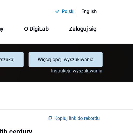
Polski
English
sy
O DigiLab
Zaloguj się
szukaj
Więcej opcji wyszukiwania
Instrukcja wyszukiwania
Kopiuj link do rekordu
8th century