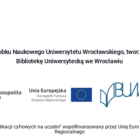
obku Naukowego Uniwersytetu Wrocławskiego, tworz
Bibliotekę Uniwersytecką we Wrocławiu
likacji cyfrowych na uczelni" współfinansowany przez Unię Eu
Regionalnego