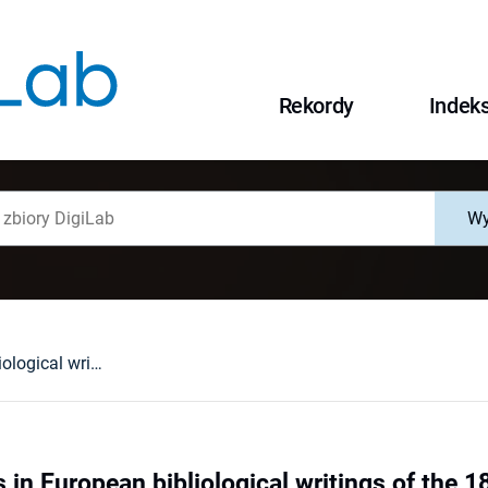
Rekordy
Indek
Wy
Polish libraries in European bibliological writings of the 18th century
es in European bibliological writings of the 1