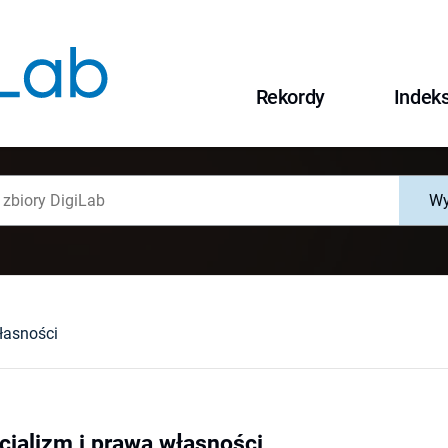
Rekordy
Indek
Wy
własności
cjalizm i prawa własności