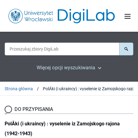
Więcej opcji wyszukiwania
Strona główna
PolÂki (i ukraincy) : vyselenie iz 
DO PRZYPISANIA
PolÂki (i ukraincy) : vyselenie iz Zamojskogo rajona
(1942-1943)