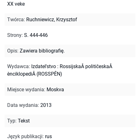
XX veke
Twórca
:
Ruchniewicz, Krzysztof
Strony
:
S. 444-446
Opis
:
Zawiera bibliografię.
Wydawca
:
Izdatel'stvo : RossijskaÂ političeskaÂ
ènciklopediÂ (ROSSPÊN)
Miejsce wydania
:
Moskva
Data wydania
:
2013
Typ
:
Tekst
Język publikacji
:
rus