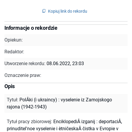
Kopiuj link do rekordu
Informacje o rekordzie
Opiekun:
Redaktor:
Utworzenie rekordu:
08.06.2022, 23:03
Oznaczenie praw:
Opis
Tytuł
:
PolÂki (i ukraincy) : vyselenie iz Zamojskogo
rajona (1942-1943)
Tytuł pracy zbiorowej
:
EnciklopediÂ izganij : deportaciÂ,
prinuditel'noe vyselenie i ètničeskaÂ čistka v Evropie v