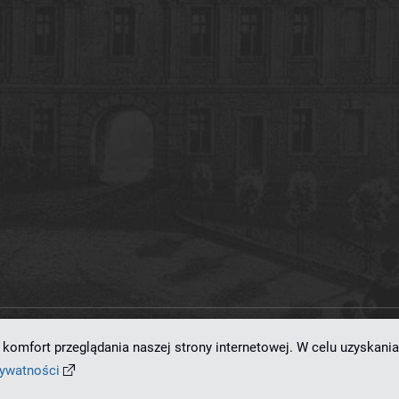
komfort przeglądania naszej strony internetowej. W celu uzyskania
ramowaniu
dLibra 7.0.0-SNAPSHOT
opracowanemu przez
Poznańskie Centrum
rywatności