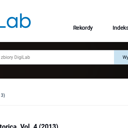
Rekordy
Indek
Wy
13)
torica. Vol. 4 (2013)