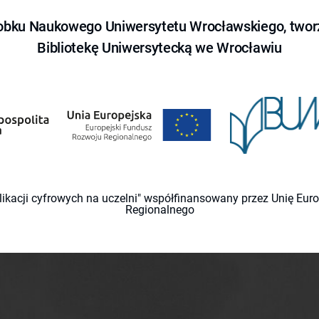
obku Naukowego Uniwersytetu Wrocławskiego, tworz
Bibliotekę Uniwersytecką we Wrocławiu
likacji cyfrowych na uczelni" współfinansowany przez Unię Eu
Regionalnego