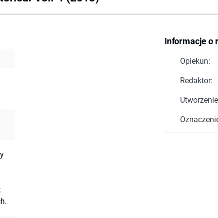
Informacje o 
Opiekun:
Redaktor:
Utworzenie
Oznaczeni
y
;
h.