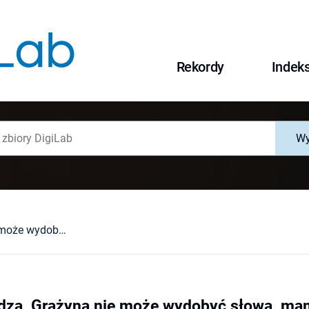
Rekordy
Indek
Wy
"Lekarz stwierdza, Grażyna nie może wydobyć słowa, mama pociesza". Jak w czasopismach kobiecych mówią bohaterki i bohaterowie historii o raku piersi?
rdza, Grażyna nie może wydobyć słowa, ma