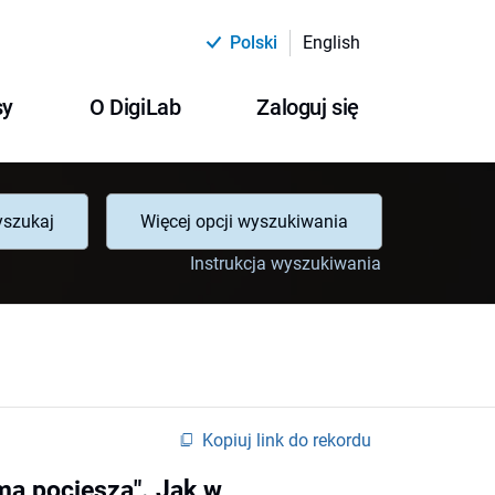
Polski
English
sy
O DigiLab
Zaloguj się
szukaj
Więcej opcji wyszukiwania
Instrukcja wyszukiwania
Kopiuj link do rekordu
ma pociesza". Jak w