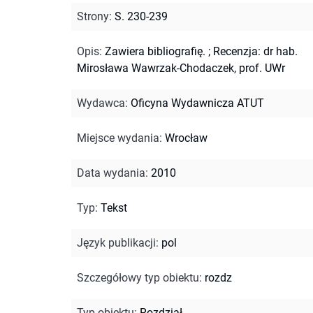
Strony
:
S. 230-239
Opis
:
Zawiera bibliografię.
;
Recenzja: dr hab.
Mirosława Wawrzak-Chodaczek, prof. UWr
Wydawca
:
Oficyna Wydawnicza ATUT
Miejsce wydania
:
Wrocław
Data wydania
:
2010
Typ
:
Tekst
Język publikacji
:
pol
Szczegółowy typ obiektu
:
rozdz
Typ obiektu
:
Rozdział