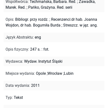
Współtwórca
:
Techmańska, Barbara. Red.
;
Zawadka,
Marek. Red.
;
Pańko, Grażyna. Red. serii
Opis
:
Bibliogr. przy rozdz.
;
Recenzenci:dr hab. Joanna
Wojdon, dr hab. Bogumiła Burda
;
Streszcz. w jęz. ang.
Język Abstraktu
:
eng
Opis fizyczny
:
247 s. : fot.
Wydawca
:
Wydaw. Instytut Śląski
Miejsce wydania
:
Opole ;Wrocław ;Lubin
Data wydania
:
2011
Typ
:
Tekst