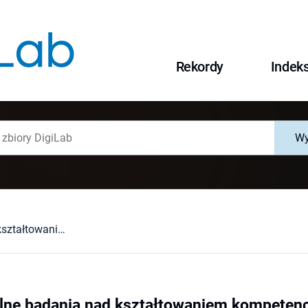
Rekordy
Indek
Wy
Eksperymentalne badania nad kształtowaniem kompetencji komunikacyjnej w ramach edukacji polonistycznej
ne badania nad kształtowaniem kompetenc