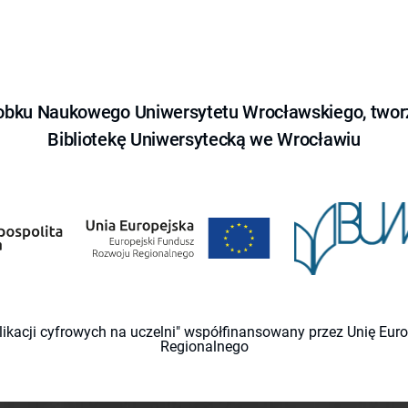
obku Naukowego Uniwersytetu Wrocławskiego, tworz
Bibliotekę Uniwersytecką we Wrocławiu
likacji cyfrowych na uczelni" współfinansowany przez Unię Eu
Regionalnego