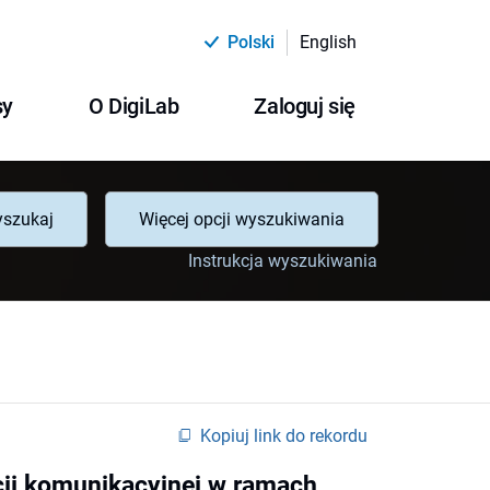
Polski
English
sy
O DigiLab
Zaloguj się
szukaj
Więcej opcji wyszukiwania
Instrukcja wyszukiwania
Kopiuj link do rekordu
ji komunikacyjnej w ramach