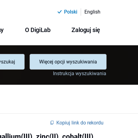
Polski
English
sy
O DigiLab
Zaloguj się
szukaj
Więcej opcji wyszukiwania
Instrukcja wyszukiwania
Kopiuj link do rekordu
m(III), zinc(II), cobalt(III),