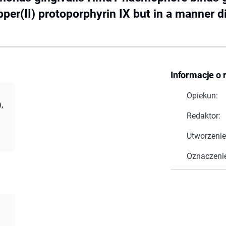
pper(II) protoporphyrin IX but in a manner di
Informacje o 
Opiekun:
,
Redaktor:
Utworzenie
Oznaczeni