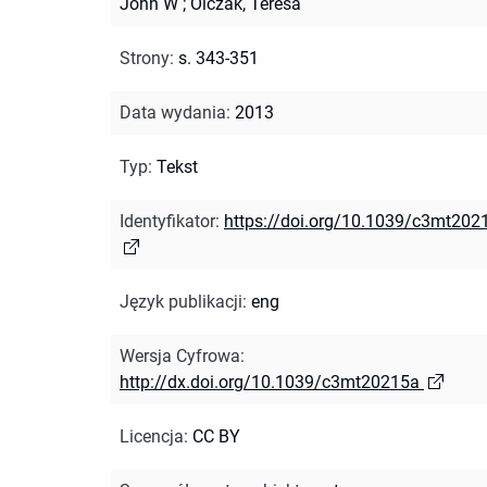
John W
;
Olczak, Teresa
Strony
:
s. 343-351
Data wydania
:
2013
Typ
:
Tekst
Identyfikator
:
https://doi.org/10.1039/c3mt202
Język publikacji
:
eng
Wersja Cyfrowa
:
http://dx.doi.org/10.1039/c3mt20215a
Licencja
:
CC BY