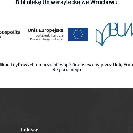
Bibliotekę Uniwersytecką we Wrocławiu
likacji cyfrowych na uczelni" współfinansowany przez Unię Eu
Regionalnego
Indeksy