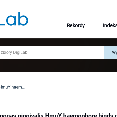
Rekordy
Indek
Wy
The Porphyromonas gingivalis HmuY haemophore binds gallium(III), zinc(II), cobalt(III), manganese(III), nickel(II), and copper(II) protoporphyrin IX but in a manner different to iron(III) protoporphyrin IX
nas gingivalis HmuY haemophore binds galliu