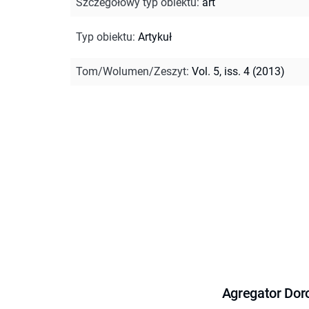
Szczegółowy typ obiektu
:
art
Typ obiektu
:
Artykuł
Tom/Wolumen/Zeszyt
:
Vol. 5, iss. 4 (2013)
Agregator Dor