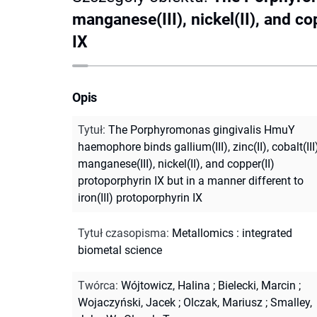
manganese(III), nickel(II), and co
IX
Opis
Tytuł
:
The Porphyromonas gingivalis HmuY
haemophore binds gallium(III), zinc(II), cobalt(III)
manganese(III), nickel(II), and copper(II)
protoporphyrin IX but in a manner different to
iron(III) protoporphyrin IX
Tytuł czasopisma
:
Metallomics : integrated
biometal science
Twórca
:
Wójtowicz, Halina
;
Bielecki, Marcin
;
Wojaczyński, Jacek
;
Olczak, Mariusz
;
Smalley,