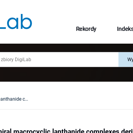
Rekordy
Indek
Wy
Enantiopure chiral macrocyclic lanthanide complexes derived from (R)-2,2'-diamino-1,1'-binaphthyl and 2,6-diformylpyridine
iral macrocyclic lanthanide complexes deri