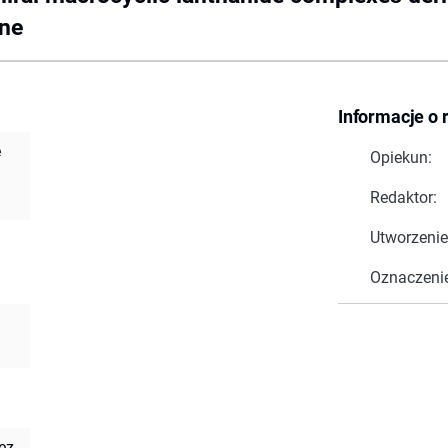
ine
Informacje o 
e
Opiekun:
Redaktor:
Utworzenie
Oznaczeni
ęz.