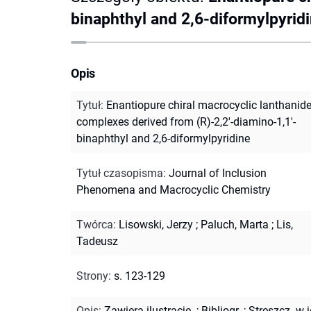
binaphthyl and 2,6-diformylpyrid
Opis
Tytuł
:
Enantiopure chiral macrocyclic lanthanid
complexes derived from (R)-2,2'-diamino-1,1'-
binaphthyl and 2,6-diformylpyridine
Tytuł czasopisma
:
Journal of Inclusion
Phenomena and Macrocyclic Chemistry
Twórca
:
Lisowski, Jerzy
;
Paluch, Marta
;
Lis,
Tadeusz
Strony
:
s. 123-129
Opis
:
Zawiera ilustracje.
;
Bibliogr.
;
Streszcz. w j