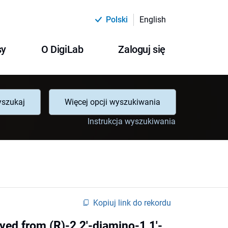
Polski
English
sy
O DigiLab
Zaloguj się
szukaj
Więcej opcji wyszukiwania
Instrukcja wyszukiwania
Kopiuj link do rekordu
ved from (R)-2,2'-diamino-1,1'-