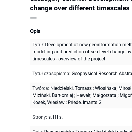
change over different timescales 
Opis
Tytuł
:
Development of new geoinformation meth
modelling and prediction of sea level change ove
timescales - overview of the project
Tytuł czasopisma
:
Geophysical Research Abstra
Twórca
:
Niedzielski, Tomasz
;
Włosińska, Miros
Miziński, Bartłomiej
;
Hewelt, Małgorzata
;
Migoń
Kosek, Wiesław
;
Priede, Imants G
Strony
:
s. [1] s.
Opis
:
Przy nazwisku Tomasz Niedzielski podwójn