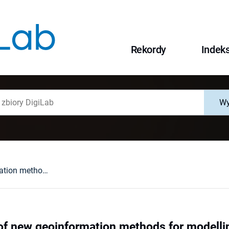
Rekordy
Indek
Wy
Development of new geoinformation methods for modelling and prediction of sea level change over different timescales - overview of the project
f new geoinformation methods for modelling