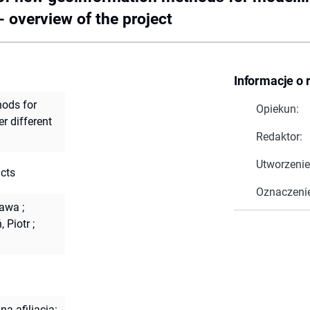
- overview of the project
Informacje o 
ods for
Opiekun:
r different
Redaktor:
Utworzenie
cts
Oznaczeni
ława
;
, Piotr
;
a afiliacja: