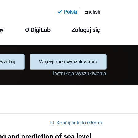
Polski
English
sy
O DigiLab
Zaloguj się
szukaj
Więcej opcji wyszukiwania
Instrukcja wyszukiwania
Kopiuj link do rekordu
 and prediction of sea level