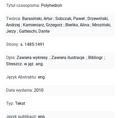
Tytuł czasopisma
:
Polyhedron
Twórca
:
Barasiński, Artur
;
Sobczak, Paweł
;
Drzewiński,
Andrzej
;
Kamieniarz, Grzegorz
;
Bieńko, Alina
;
Mroziński,
Jerzy
;
Gatteschi, Dante
Strony
:
s. 1485-1491
Opis
:
Zawiera wykresy.
;
Zawiera ilustracje.
;
Bibliogr.
;
Streszcz. w jęz. ang.
Język Abstraktu
:
eng
Data wydania
:
2010
Typ
:
Tekst
Język publikacji
:
eng