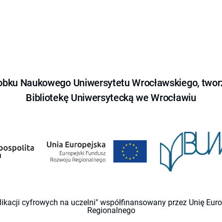
obku Naukowego Uniwersytetu Wrocławskiego, tworz
Bibliotekę Uniwersytecką we Wrocławiu
likacji cyfrowych na uczelni" współfinansowany przez Unię Eu
Regionalnego