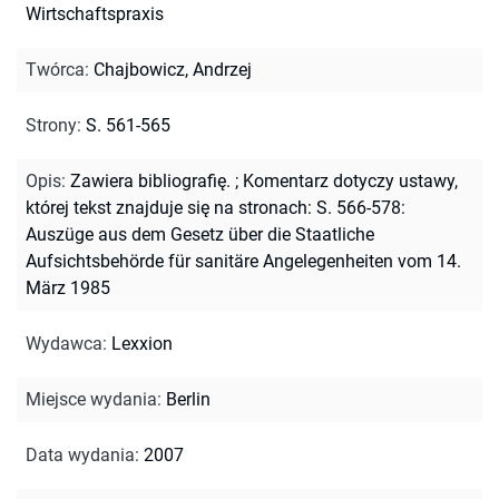
Wirtschaftspraxis
Twórca
:
Chajbowicz, Andrzej
Strony
:
S. 561-565
Opis
:
Zawiera bibliografię.
;
Komentarz dotyczy ustawy,
której tekst znajduje się na stronach: S. 566-578:
Auszüge aus dem Gesetz über die Staatliche
Aufsichtsbehörde für sanitäre Angelegenheiten vom 14.
März 1985
Wydawca
:
Lexxion
Miejsce wydania
:
Berlin
Data wydania
:
2007