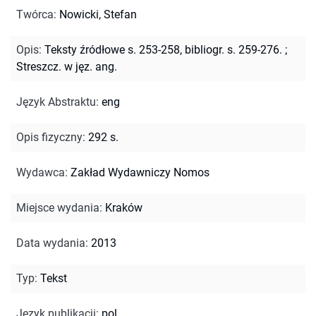
Twórca
:
Nowicki, Stefan
Opis
:
Teksty źródłowe s. 253-258, bibliogr. s. 259-276.
;
Streszcz. w jęz. ang.
Język Abstraktu
:
eng
Opis fizyczny
:
292 s.
Wydawca
:
Zakład Wydawniczy Nomos
Miejsce wydania
:
Kraków
Data wydania
:
2013
Typ
:
Tekst
Język publikacji
:
pol