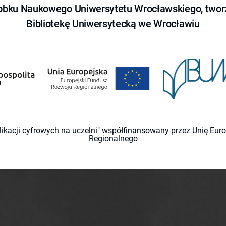
obku Naukowego Uniwersytetu Wrocławskiego, tworz
Bibliotekę Uniwersytecką we Wrocławiu
likacji cyfrowych na uczelni" współfinansowany przez Unię Eu
Regionalnego