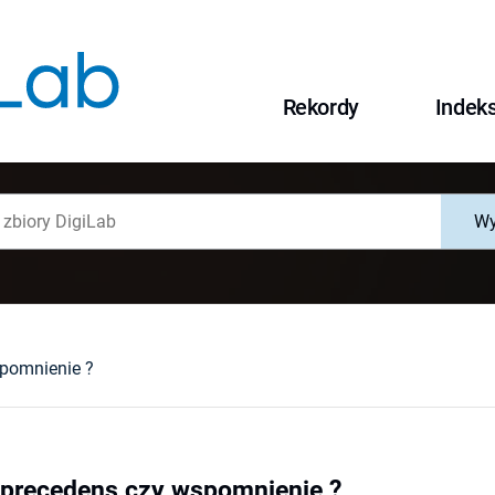
Rekordy
Indek
Wy
spomnienie ?
 precedens czy wspomnienie ?