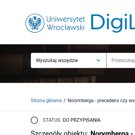
Wyszukaj wszędzie
Strona główna
Norymberga - precedens czy w
STATUS:
DO PRZYPISANIA
Szczegóły obiektu
:
Norymberga -