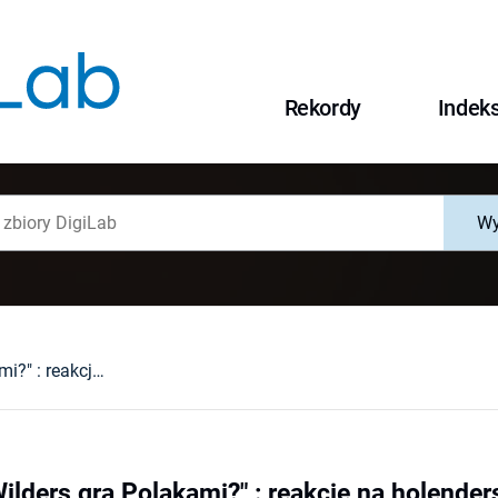
Rekordy
Indek
Wy
"Po co Geert Wilders gra Polakami?" : reakcje na holenderską internetową stronę skarg na polskich imigrantów Meldpunt Polen
ilders gra Polakami?" : reakcje na holender