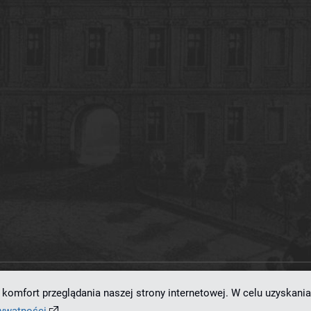
komfort przeglądania naszej strony internetowej. W celu uzyskania
ramowaniu
dLibra 7.0.0-SNAPSHOT
opracowanemu przez
Poznańskie Centrum