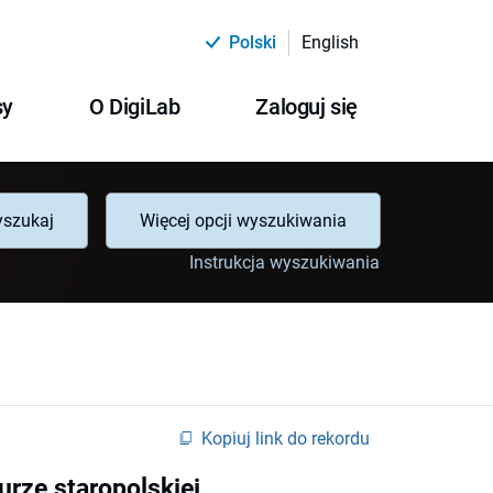
Polski
English
sy
O DigiLab
Zaloguj się
szukaj
Więcej opcji wyszukiwania
Instrukcja wyszukiwania
Kopiuj link do rekordu
urze staropolskiej