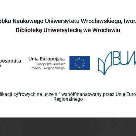
obku Naukowego Uniwersytetu Wrocławskiego, tworz
Bibliotekę Uniwersytecką we Wrocławiu
likacji cyfrowych na uczelni" współfinansowany przez Unię Eu
Regionalnego