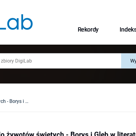
Rekordy
Indek
Wy
Z kart kronik do żywotów świętych - Borys i Gleb w literaturze staropolskiej
do żywotów świętych - Borys i Gleb w literat