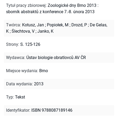
Tytuł pracy zbiorowej
:
Zoologické dny Brno 2013 :
sborník abstraktů z konference 7.-8. února 2013
Twórca
:
Kotusz, Jan
;
Popiołek, M
;
Drozd, P
;
De Gelas,
K
;
Ślechtova, V
;
Janko, K
Strony
:
S. 125-126
Wydawca
:
Ústav biologie obratlovců AV ČR
Miejsce wydania
:
Brno
Data wydania
:
2013
Typ
:
Tekst
Identyfikator
:
ISBN 9788087189146