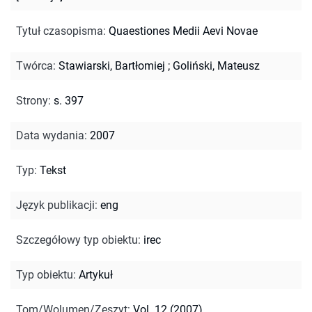
Tytuł czasopisma
:
Quaestiones Medii Aevi Novae
Twórca
:
Stawiarski, Bartłomiej
;
Goliński, Mateusz
Strony
:
s. 397
Data wydania
:
2007
Typ
:
Tekst
Język publikacji
:
eng
Szczegółowy typ obiektu
:
irec
Typ obiektu
:
Artykuł
Tom/Wolumen/Zeszyt
:
Vol. 12 (2007)