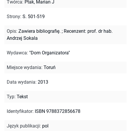
Twórca
:
Ptak, Marian J
Strony
:
S. 501-519
Opis
:
Zawiera bibliografię.
;
Recenzent: prof. dr hab.
Andrzej Sokala
Wydawca
:
"Dom Organizatora"
Miejsce wydania
:
Toruń
Data wydania
:
2013
Typ
:
Tekst
Identyfikator
:
ISBN 9788372856678
Język publikacji
:
pol