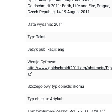
Goldschmidt 2011: Earth, Life and Fire, Prague,
Czech Republic, 14-19 August 2011
Data wydania
:
2011
Typ
:
Tekst
Język publikacji
:
eng
Wersja Cyfrowa
:
http://www.goldschmidt2011.org/abstracts/D.p
Szczegółowy typ obiektu
:
ikoma
Typ obiektu
:
Artykuł
Tom/Wolumen/Zeszyt
:
Vol. 75, iss. 3 (2011)