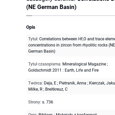
(NE German Basin)
Opis
Tytuł
:
Correlations between Hf,O and trace elem
concentrations in zircon from rhyolitic rocks (NE
German Basin)
Tytuł czasopisma
:
Mineralogical Magazine
;
Goldschmidt 2011 : Earth, Life and Fire
Twórca
:
Deja, E
;
Pietranik, Anna
;
Kierczak, Jak
Milke, R
;
Breitkreuz, C
Strony
:
s. 736
Opis
:
Bibliogr.
;
Materiały z konferencji