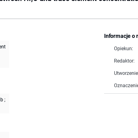
Informacje o 
ent
Opiekun:
Redaktor:
Utworzenie
Oznaczeni
ub
;