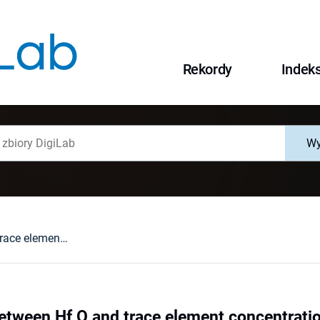
Rekordy
Indek
Wy
Correlations between Hf,O and trace element concentrations in zircon from rhyolitic rocks (NE German Basin)
etween Hf,O and trace element concentration