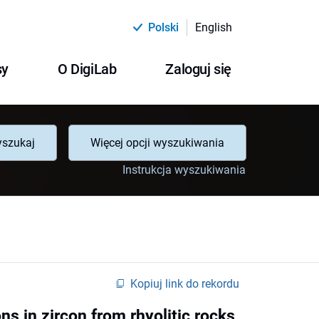
Polski
English
sy
O DigiLab
Zaloguj się
szukaj
Więcej opcji wyszukiwania
Instrukcja wyszukiwania
Kopiuj link do rekordu
s in zircon from rhyolitic rocks