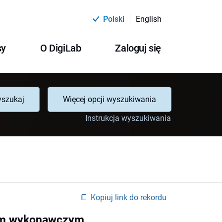
Polski
English
sy
O DigiLab
Zaloguj się
szukaj
Więcej opcji wyszukiwania
Instrukcja wyszukiwania
Kopiuj link do rekordu
nym wykonawczym