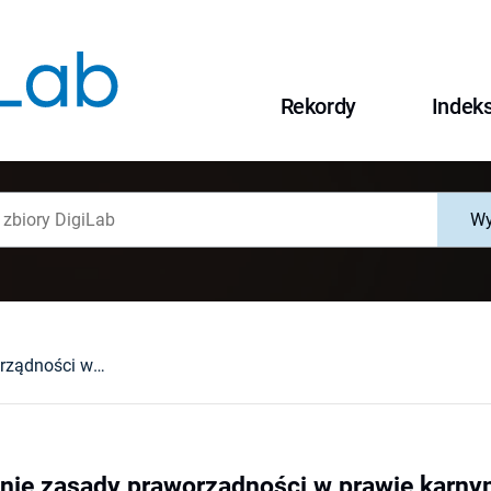
Rekordy
Indek
Wy
Treść i znaczenie zasady praworządności w prawie karnym wykonawczym
zenie zasady praworządności w prawie kar