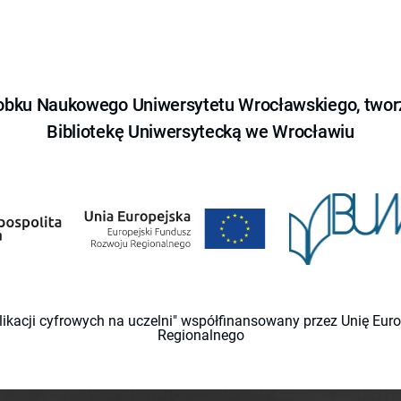
obku Naukowego Uniwersytetu Wrocławskiego, tworz
Bibliotekę Uniwersytecką we Wrocławiu
likacji cyfrowych na uczelni" współfinansowany przez Unię Eu
Regionalnego