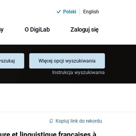
Polski
English
sy
O DigiLab
Zaloguj się
szukaj
Więcej opcji wyszukiwania
Instrukcja wyszukiwania
Kopiuj link do rekordu
ture et linguistique françaises à