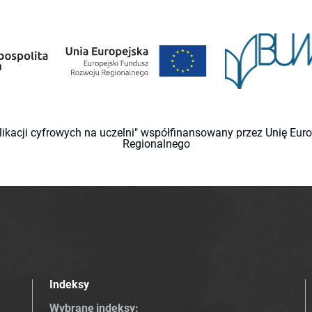
likacji cyfrowych na uczelni" współfinansowany przez Unię Eu
Regionalnego
Indeksy
Wybrane indeksy
: