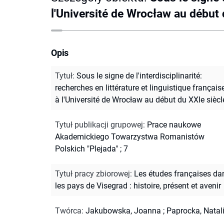
l'Université de Wrocław au début 
Opis
Tytuł
:
Sous le signe de l'interdisciplinarité:
recherches en littérature et linguistique français
à l'Université de Wrocław au début du XXIe siècl
Tytuł publikacji grupowej
:
Prace naukowe
Akademickiego Towarzystwa Romanistów
Polskich "Plejada" ; 7
Tytuł pracy zbiorowej
:
Les études françaises da
les pays de Visegrad : histoire, présent et avenir
Twórca
:
Jakubowska, Joanna
;
Paprocka, Natal