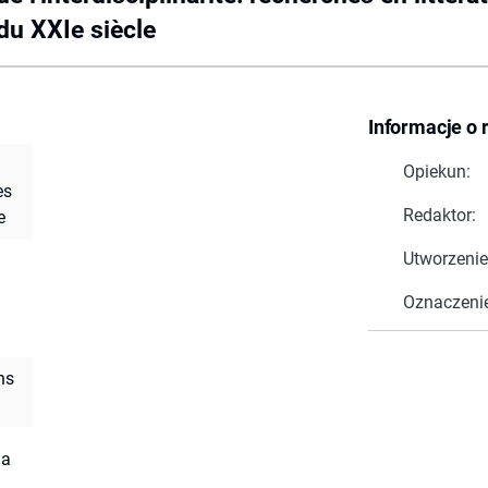
du XXIe siècle
Informacje o 
Opiekun:
es
Redaktor:
e
Utworzenie
Oznaczeni
ns
ia