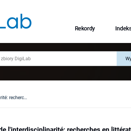
Rekordy
Indek
Wy
Sous le signe de l'interdisciplinarité: recherches en littérature et linguistique françaises à l'Université de Wrocław au début du XXIe siècle
e l'interdisciplinarité: recherches en littéra