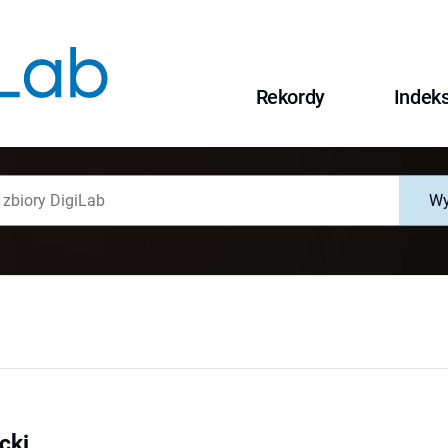
Rekordy
Indek
Wy
cki