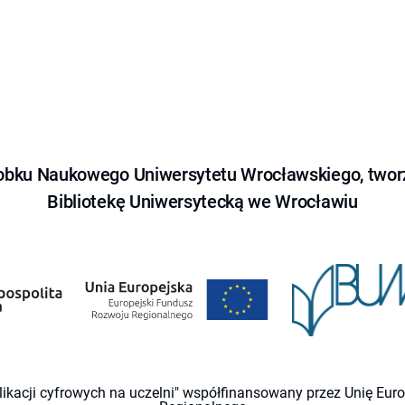
obku Naukowego Uniwersytetu Wrocławskiego, tworz
Bibliotekę Uniwersytecką we Wrocławiu
likacji cyfrowych na uczelni" współfinansowany przez Unię Eu