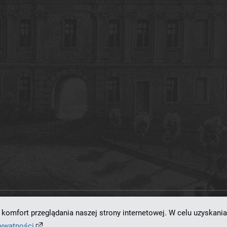
komfort przeglądania naszej strony internetowej. W celu uzyskania
ramowaniu
dLibra 7.0.0-SNAPSHOT
opracowanemu przez
Poznańskie Centrum
rywatności