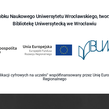
obku Naukowego Uniwersytetu Wrocławskiego, tworz
Bibliotekę Uniwersytecką we Wrocławiu
likacji cyfrowych na uczelni" współfinansowany przez Unię Eu
Regionalnego