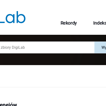
Rekordy
Indek
Wy
renejów