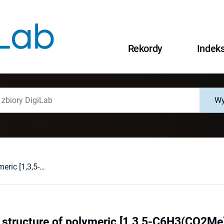
Rekordy
Indek
Wy
Synthesis and structure of polymeric [1,3,5-C6H3(CO2Me)3 ∙ 3TiCl4] and dimeric [{μ-1,3,5-C6H3(CO2Me)3}2Cl8Ti2] ∙ 2CH2Cl2 compounds
structure of polymeric [1,3,5-C6H3(CO2Me)3