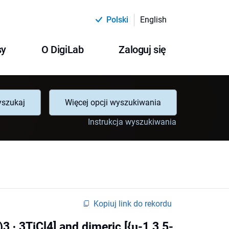
Polski
English
sy
O DigiLab
Zaloguj się
szukaj
Więcej opcji wyszukiwania
Instrukcja wyszukiwania
Kopiuj link do rekordu
 ∙ 3TiCl4] and dimeric [{μ-1,3,5-