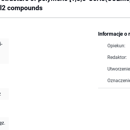
Cl2 compounds
Informacje o 
5-
Opiekun:
Redaktor:
Utworzenie
Oznaczeni
z
ęz.