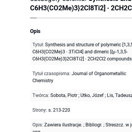
C6H3(CO2Me)3}2Cl8Ti2] ∙ 2CH2
Opis
Tytuł
:
Synthesis and structure of polymeric [1,3,
C6H3(CO2Me)3 ∙ 3TiCl4] and dimeric [{μ-1,3,5-
C6H3(CO2Me)3}2Cl8Ti2] ∙ 2CH2Cl2 compounds
Tytuł czasopisma
:
Journal of Organometallic
Chemistry
Twórca
:
Sobota, Piotr
;
Utko, Józef
;
Lis, Tadeus
Strony
:
s. 213-220
Opis
:
Zawiera ilustracje.
;
Bibliogr.
;
Streszcz. w j
ang.