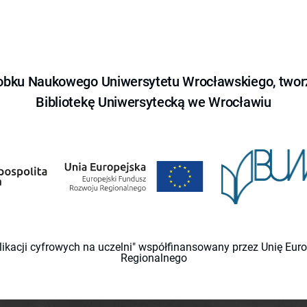
obku Naukowego Uniwersytetu Wrocławskiego, tworz
Bibliotekę Uniwersytecką we Wrocławiu
likacji cyfrowych na uczelni" współfinansowany przez Unię Eu
Regionalnego