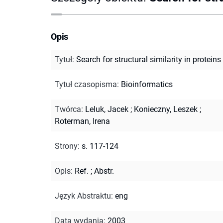
Opis
Tytuł
:
Search for structural similarity in proteins
Tytuł czasopisma
:
Bioinformatics
Twórca
:
Leluk, Jacek
;
Konieczny, Leszek
;
Roterman, Irena
Strony
:
s. 117-124
Opis
:
Ref.
;
Abstr.
Język Abstraktu
:
eng
Data wydania
:
2003