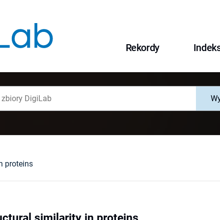
Rekordy
Indek
Wy
in proteins
ctural similarity in proteins