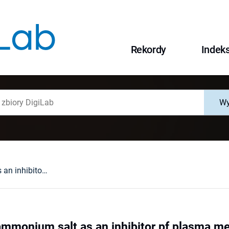
Rekordy
Indek
Wy
A quaternary ammonium salt as an inhibitor pf plasma membrane H+-ATPase in yeast Saccharomyces cerevisiae
ammonium salt as an inhibitor pf plasma 