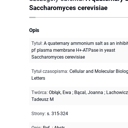
Saccharomyces cerevisiae
Opis
Tytuł
:
A quaternary ammonium salt as an inhibi
pf plasma membrane H+-ATPase in yeast
Saccharomyces cerevisiae
Tytuł czasopisma
:
Cellular and Molecular Biolo
Letters
Twórca
:
Obłąk, Ewa
;
Bącal, Joanna
;
Lachowicz
Tadeusz M
Strony
:
s. 315-324
Opis
:
Ref.
;
Abstr.