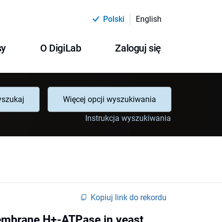
Polski
English
sy
O DigiLab
Zaloguj się
szukaj
Więcej opcji wyszukiwania
Instrukcja wyszukiwania
Kopiuj link do rekordu
membrane H+-ATPase in yeast