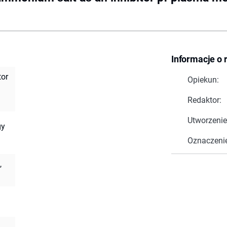
Informacje o 
tor
Opiekun:
Redaktor:
Utworzenie
gy
Oznaczeni
,