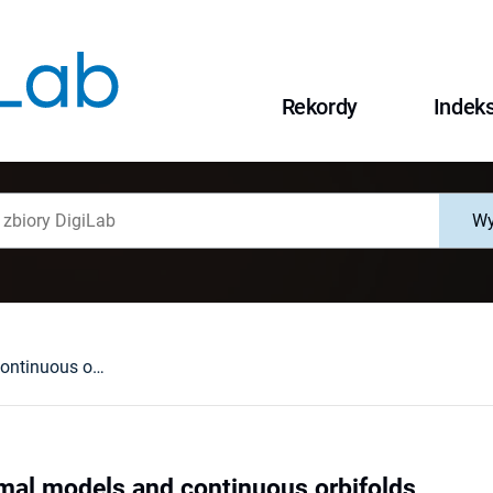
Rekordy
Indek
Wy
Limits of minimal models and continuous orbifolds
imal models and continuous orbifolds