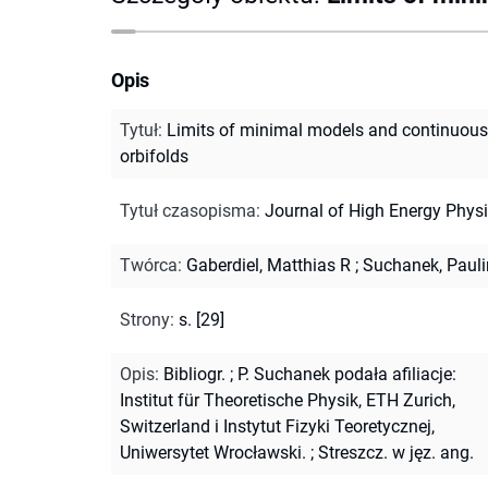
Opis
Tytuł
:
Limits of minimal models and continuous
orbifolds
Tytuł czasopisma
:
Journal of High Energy Phys
Twórca
:
Gaberdiel, Matthias R
;
Suchanek, Paul
Strony
:
s. [29]
Opis
:
Bibliogr.
;
P. Suchanek podała afiliacje:
Institut für Theoretische Physik, ETH Zurich,
Switzerland i Instytut Fizyki Teoretycznej,
Uniwersytet Wrocławski.
;
Streszcz. w jęz. ang.