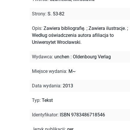
Strony
:
S. 53-82
Opis
:
Zawiera bibliografię.
;
Zawiera ilustracje.
;
Według oświadczenia autora afiliacja to
Uniwersytet Wrocławski.
Wydawca
:
unchen : Oldenbourg Verlag
Miejsce wydania
:
M~
Data wydania
:
2013
Typ
:
Tekst
Identyfikator
:
ISBN 9783486718546
Język publikacji
:
ger