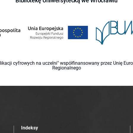
Bibliotekę Uniwersytecką we Wrocławiu
likacji cyfrowych na uczelni" współfinansowany przez Unię Eu
Regionalnego
Indeksy