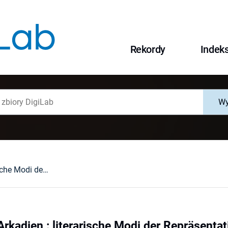
Rekordy
Indek
Wy
Schlesisches Arkadien : literarische Modi der Repräsentation des schlesischen Adels im 17.Jahrhundert
rkadien : literarische Modi der Repräsenta