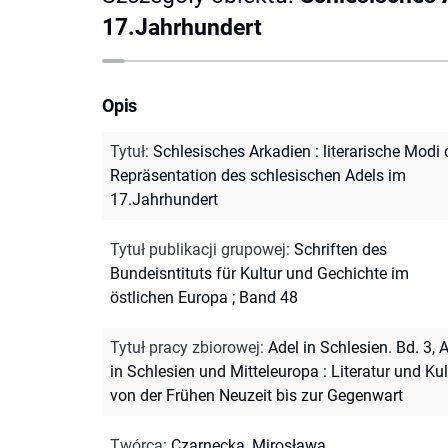
17.Jahrhundert
Opis
Tytuł
:
Schlesisches Arkadien : literarische Modi 
Repräsentation des schlesischen Adels im
17.Jahrhundert
Tytuł publikacji grupowej
:
Schriften des
Bundeisntituts für Kultur und Gechichte im
östlichen Europa ; Band 48
Tytuł pracy zbiorowej
:
Adel in Schlesien. Bd. 3, 
in Schlesien und Mitteleuropa : Literatur und Kul
von der Frühen Neuzeit bis zur Gegenwart
Twórca
:
Czarnecka, Mirosława