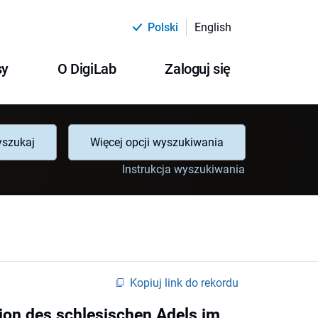
Polski
English
sy
O DigiLab
Zaloguj się
szukaj
Więcej opcji wyszukiwania
Instrukcja wyszukiwania
Kopiuj link do rekordu
tion des schlesischen Adels im