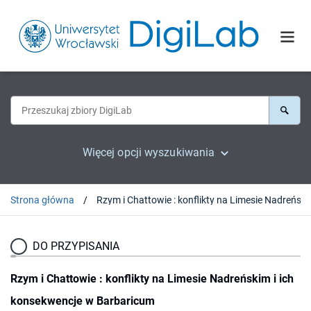
Więcej opcji wyszukiwania
Strona główna
Rzym i Chattowie : konflikty na Lime
DO PRZYPISANIA
Rzym i Chattowie : konflikty na Limesie Nadreńskim i ich
konsekwencje w Barbaricum