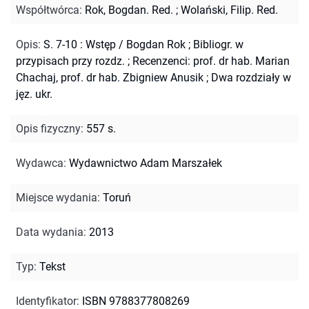
Współtwórca
:
Rok, Bogdan. Red.
;
Wolański, Filip. Red.
Opis
:
S. 7-10 : Wstęp / Bogdan Rok
;
Bibliogr. w
przypisach przy rozdz.
;
Recenzenci: prof. dr hab. Marian
Chachaj, prof. dr hab. Zbigniew Anusik
;
Dwa rozdziały w
jęz. ukr.
Opis fizyczny
:
557 s.
Wydawca
:
Wydawnictwo Adam Marszałek
Miejsce wydania
:
Toruń
Data wydania
:
2013
Typ
:
Tekst
Identyfikator
:
ISBN 9788377808269