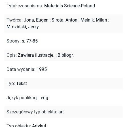
Tytuł czasopisma
:
Materials Science-Poland
Twórca
:
Jona, Eugen
;
Sirota, Anton
;
Melnik, Milan
;
Mroziński, Jerzy
Strony
:
s. 77-85
Opis
:
Zawiera ilustracje.
;
Bibliogr.
Data wydania
:
1995
Typ
:
Tekst
Język publikacji
:
eng
Szczegółowy typ obiektu
:
art
Typ obiektu
:
Artykuł