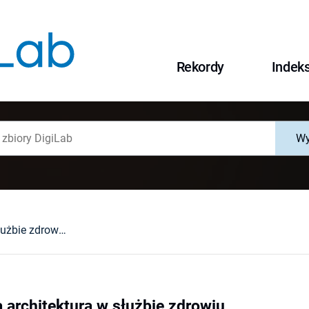
Rekordy
Indek
Wy
Karla Grossera architektura w służbie zdrowiu
 architektura w służbie zdrowiu