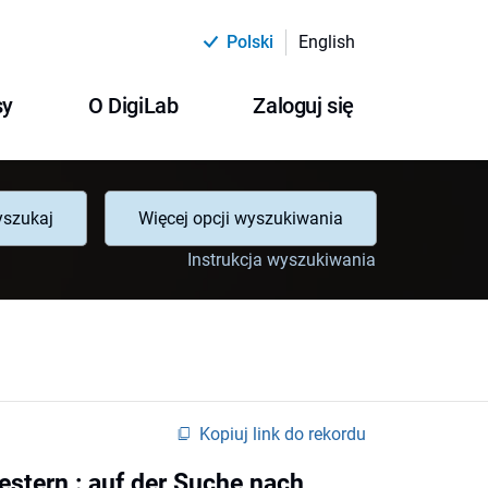
Polski
English
sy
O DigiLab
Zaloguj się
szukaj
Więcej opcji wyszukiwania
Instrukcja wyszukiwania
Kopiuj link do rekordu
stern : auf der Suche nach