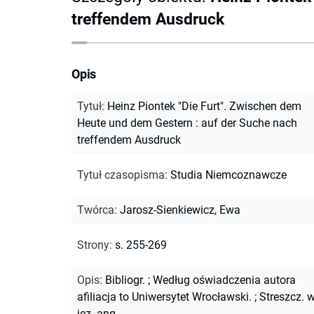
treffendem Ausdruck
Opis
Tytuł
:
Heinz Piontek "Die Furt". Zwischen dem
Heute und dem Gestern : auf der Suche nach
treffendem Ausdruck
Tytuł czasopisma
:
Studia Niemcoznawcze
Twórca
:
Jarosz-Sienkiewicz, Ewa
Strony
:
s. 255-269
Opis
:
Bibliogr.
;
Według oświadczenia autora
afiliacja to Uniwersytet Wrocławski.
;
Streszcz. 
jęz. ang.