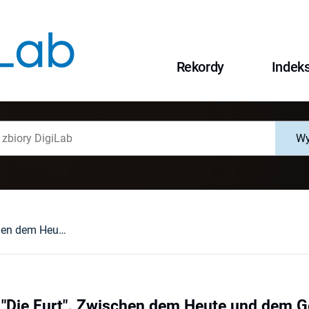
Rekordy
Indek
Wy
Heinz Piontek "Die Furt". Zwischen dem Heute und dem Gestern : auf der Suche nach treffendem Ausdruck
 "Die Furt". Zwischen dem Heute und dem Ge