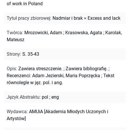
of work in Poland
Tytuł pracy zbiorowej
:
Nadmiar i brak = Excess and lack
Twórca
:
Mrozowicki, Adam
;
Krasowska, Agata
;
Karolak,
Mateusz
Strony
:
S. 35-43
Opis
:
Zawiera streszczenie.
;
Zawiera bibliografię.
;
Recenzenci: Adam Jezierski, Maria Poprzęcka
;
Tekst
równolegle w jęz. pol. i ang.
Język Abstraktu
:
pol
;
eng
Wydawca
:
AMUiA [Akademia Młodych Uczonych i
Artystów]