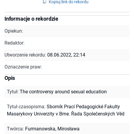
Kopiuj link do rekordu
Informacje o rekordzie
Opiekun:
Redaktor:
Utworzenie rekordu:
08.06.2022, 22:14
Oznaczenie praw:
Opis
Tytuł
:
The controversy around sexual education
Tytuł czasopisma
:
Sborník Prací Pedagogické Fakulty
Masarykovy Univerzity v Brne. Řada Společenských Věd
Twórca
:
Furmanowska, Mirosława