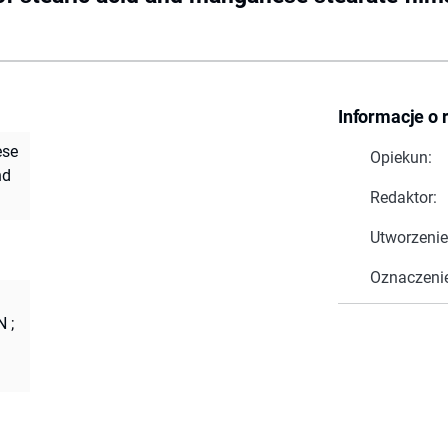
Informacje o 
ese
Opiekun:
nd
Redaktor:
Utworzenie
Oznaczeni
N
;