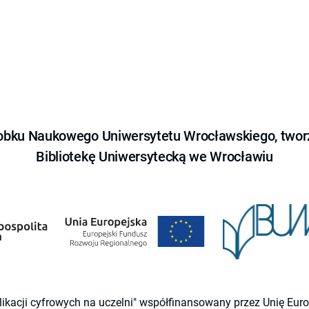
obku Naukowego Uniwersytetu Wrocławskiego, tworz
Bibliotekę Uniwersytecką we Wrocławiu
likacji cyfrowych na uczelni" współfinansowany przez Unię Eu