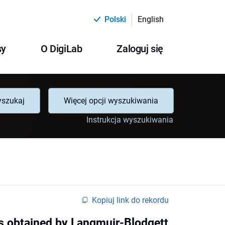
Polski
English
sy
O DigiLab
Zaloguj się
szukaj
Więcej opcji wyszukiwania
Instrukcja wyszukiwania
Kopiuj link do rekordu
ms obtained by Langmuir-Blodgett