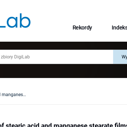
Rekordy
Indek
Wy
Investigation of stearic acid and manganese stearate films obtained by Langmuir-Blodgett and vacuum deposition methods
 of stearic acid and manganese stearate fil