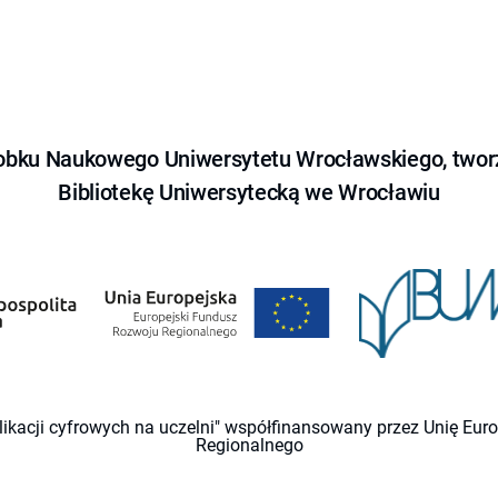
obku Naukowego Uniwersytetu Wrocławskiego, tworz
Bibliotekę Uniwersytecką we Wrocławiu
likacji cyfrowych na uczelni" współfinansowany przez Unię Eu
Regionalnego