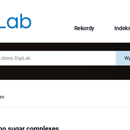
Rekordy
Indek
Wy
es
no sugar complexes