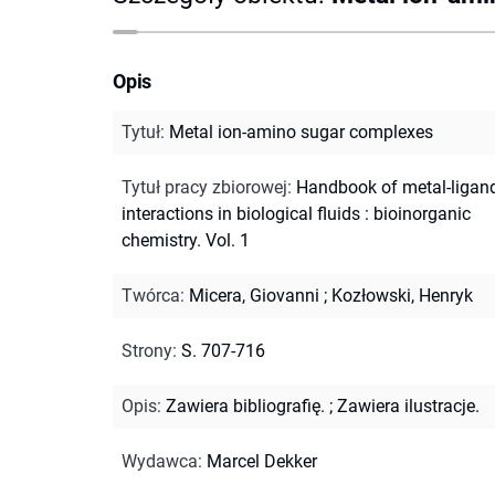
Opis
Tytuł
:
Metal ion-amino sugar complexes
Tytuł pracy zbiorowej
:
Handbook of metal-ligan
interactions in biological fluids : bioinorganic
chemistry. Vol. 1
Twórca
:
Micera, Giovanni
;
Kozłowski, Henryk
Strony
:
S. 707-716
Opis
:
Zawiera bibliografię.
;
Zawiera ilustracje.
Wydawca
:
Marcel Dekker