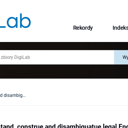
Rekordy
Indek
Wy
How to understand, construe and disambiguatue legal English verb sequences
tand, construe and disambiguatue legal En