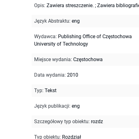
Opis
:
Zawiera streszczenie.
;
Zawiera bibliografi
Język Abstraktu
:
eng
Wydawca
:
Publishing Office of Częstochowa
University of Technology
Miejsce wydania
:
Częstochowa
Data wydania
:
2010
Typ
:
Tekst
Język publikacji
:
eng
Szczegółowy typ obiektu
:
rozdz
Typ obiektu
:
Rozdział