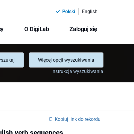
Polski
English
sy
O DigiLab
Zaloguj się
szukaj
Więcej opcji wyszukiwania
Instrukcja wyszukiwania
Kopiuj link do rekordu
glish verb sequences