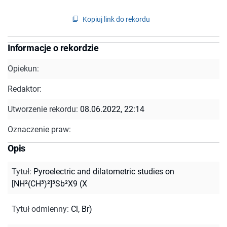
Kopiuj link do rekordu
Informacje o rekordzie
Opiekun:
Redaktor:
Utworzenie rekordu:
08.06.2022, 22:14
Oznaczenie praw:
Opis
Tytuł
:
Pyroelectric and dilatometric studies on
[NH²(CH³)²]³Sb²X9 (X
Tytuł odmienny
:
Cl, Br)