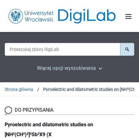
Więcej opcji wyszukiwania
Strona główna
DO PRZYPISANIA
Pyroelectric and dilatometric studies on
[NH²(CH³)²]³Sb²X9 (X