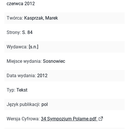
czerwca 2012
Twórca
:
Kasprzak, Marek
Strony
:
S. 84
Wydawca
:
[s.n.]
Miejsce wydania
:
Sosnowiec
Data wydania
:
2012
Typ
:
Tekst
Język publikacji
:
pol
Wersja Cyfrowa
:
34 Sympozjum Polarne.pdf