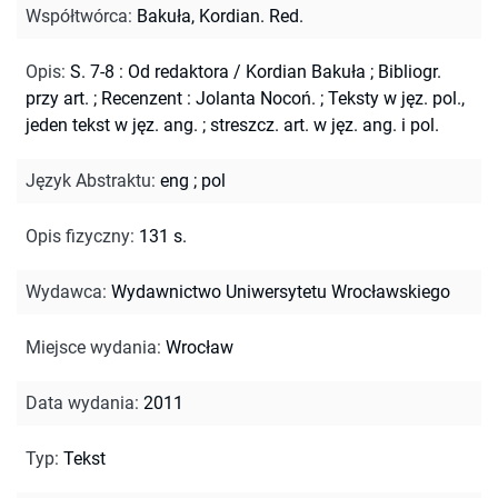
Współtwórca
:
Bakuła, Kordian. Red.
Opis
:
S. 7-8 : Od redaktora / Kordian Bakuła
;
Bibliogr.
przy art.
;
Recenzent : Jolanta Nocoń.
;
Teksty w jęz. pol.,
jeden tekst w jęz. ang. ; streszcz. art. w jęz. ang. i pol.
Język Abstraktu
:
eng
;
pol
Opis fizyczny
:
131 s.
Wydawca
:
Wydawnictwo Uniwersytetu Wrocławskiego
Miejsce wydania
:
Wrocław
Data wydania
:
2011
Typ
:
Tekst