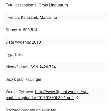
Tytuł czasopisma
:
Orbis Linguarum
Twórca
:
Kałasznik, Marcelina
Strony
:
s. 509-514
Data wydania
:
2013
Typ
:
Tekst
Identyfikator
:
ISSN 1426-7241
Język publikacji
:
ger
Wersja Cyfrowa
:
http://www.ifg.uni.wroc.pl/wp-
content/uploads/2017/03/OL39-1.pdf
Szczegółowy typ obiektu
:
rec