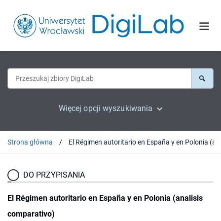
Więcej opcji wyszukiwania
Strona główna
El Régimen auto
DO PRZYPISANIA
El Régimen autoritario en España y en Polonia (analisis
comparativo)