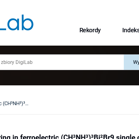
Rekordy
Indek
Wy
Raman scattering in ferroelectric (CH³NH³)³Bi²Br9 single crystals
ng in ferroelectric (CH³NH³)³Bi²Br9 single 