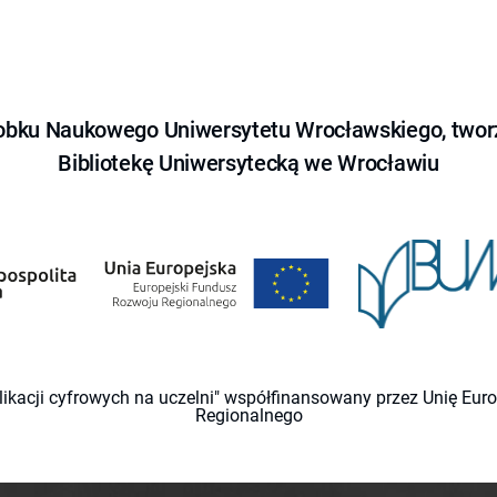
obku Naukowego Uniwersytetu Wrocławskiego, tworz
Bibliotekę Uniwersytecką we Wrocławiu
likacji cyfrowych na uczelni" współfinansowany przez Unię Eu
Regionalnego