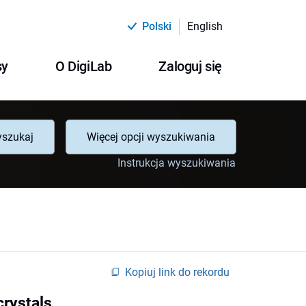
Polski
English
sy
O DigiLab
Zaloguj się
szukaj
Więcej opcji wyszukiwania
Instrukcja wyszukiwania
Kopiuj link do rekordu
crystals