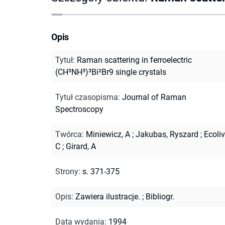
Opis
Tytuł
:
Raman scattering in ferroelectric
(CH³NH³)³Bi²Br9 single crystals
Tytuł czasopisma
:
Journal of Raman
Spectroscopy
Twórca
:
Miniewicz, A
;
Jakubas, Ryszard
;
Ecoliv
C
;
Girard, A
Strony
:
s. 371-375
Opis
:
Zawiera ilustracje.
;
Bibliogr.
Data wydania
:
1994